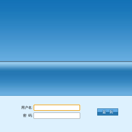
用户名:
密 码: